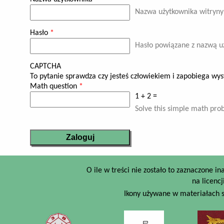
Nazwa użytkownika witryn
Hasło
*
Hasło powiązane z nazwą u
CAPTCHA
To pytanie sprawdza czy jesteś człowiekiem i zapobiega wy
Math question
*
1 + 2 =
Solve this simple math prob
O ile w treści nie zostało to zaznaczone i
na licencj
Ikony używane w materiałach s