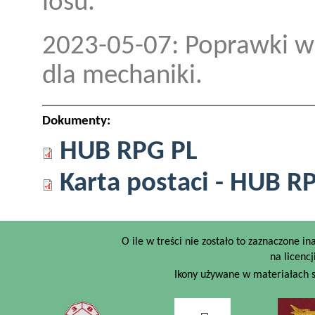
losu.
2023-05-07: Poprawki w
dla mechaniki.
Dokumenty:
HUB RPG PL
Karta postaci - HUB R
O ile w treści nie zostało to zaznaczone i
na licencj
Ikony używane w materiałach s