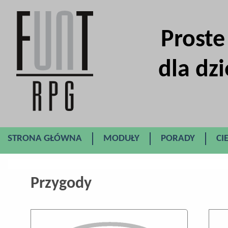
Proste
dla dzi
STRONA GŁÓWNA
MODUŁY
PORADY
CI
Przygody