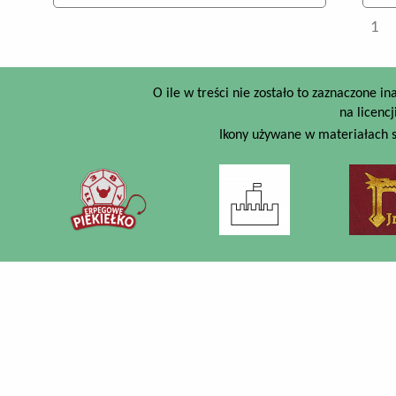
Strony
1
O ile w treści nie zostało to zaznaczone i
na licencj
Ikony używane w materiałach s