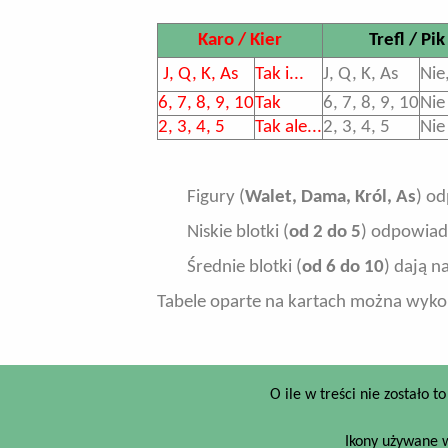
Karo / Kier
Trefl / Pik
J, Q, K, As
Tak i...
J, Q, K, As
Nie,
6, 7, 8, 9, 10
Tak
6, 7, 8, 9, 10
Nie
2, 3, 4, 5
Tak ale...
2, 3, 4, 5
Nie 
Figury (
Walet, Dama, Król, As
) od
Niskie blotki (
od 2 do 5
) odpowiada
Średnie blotki (
od 6 do 10
) dają n
Tabele oparte na kartach można wykor
O ile w treści nie zostało 
Ikony używane w