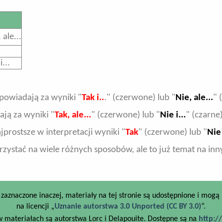
 ale...
i...
powiadają za wyniki "
Tak i..
." (czerwone) lub "
Nie, ale...
" 
ją za wyniki "
Tak, ale...
" (czerwone) lub "
Nie i...
" (czarne)
ajprostsze w interpretacji wyniki "
Tak
" (czerwone) lub "
Nie
zystać na wiele różnych sposobów, ale to już temat na in
to zaznaczone inaczej, materiały na tej stronie są udostępnione i mog
na licencji „
Uznanie autorstwa 3.0 Unported (CC BY 3.0)
”.
 materiałach są autorstwa Lorc i Delapouite. Dostępne są na
http:/