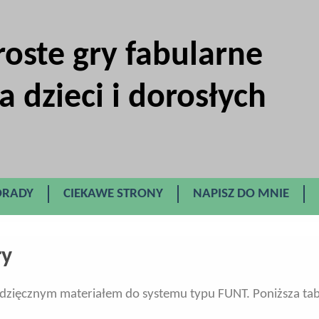
roste gry fabularne
a dzieci i dorosłych
ORADY
CIEKAWE STRONY
NAPISZ DO MNIE
ry
o wdzięcznym materiałem do systemu typu FUNT. Poniższa ta