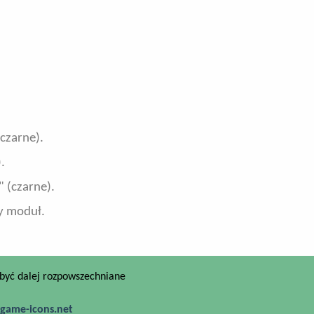
(czarne).
.
" (czarne).
ny moduł.
ą być dalej rozpowszechniane
/game-icons.net