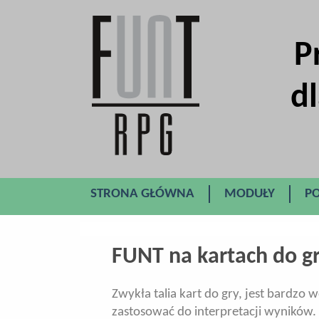
P
dl
STRONA GŁÓWNA
MODUŁY
P
FUNT na kartach do g
Zwykła talia kart do gry, jest bardz
zastosować do interpretacji wyników.