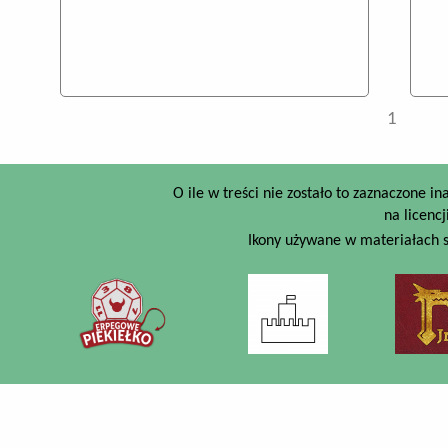
Strony
1
O ile w treści nie zostało to zaznaczone i
na licencj
Ikony używane w materiałach s