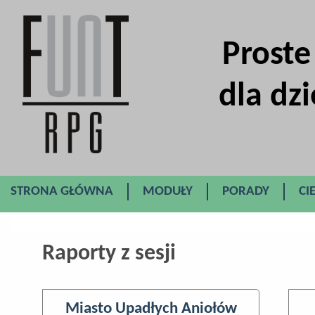
Proste
dla dzi
STRONA GŁÓWNA
MODUŁY
PORADY
CI
Raporty z sesji
Miasto Upadłych Aniołów